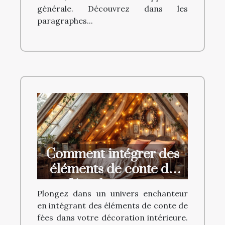
générale. Découvrez dans les
paragraphes...
Comment intégrer des
éléments de conte de
fées dans votre
Plongez dans un univers enchanteur
décoration intérieure ?
en intégrant des éléments de conte de
fées dans votre décoration intérieure.