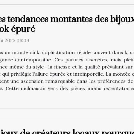
es tendances montantes des bijou
ook épuré
ai 2025 06:09
s un monde où la sophistication réside souvent dans la sub
égance contemporaine. Ces parures discrètes, mais plein
nce même du style : la finesse et la qualité prévalant sur
ui privilégie l'allure épurée et intemporelle. La montée e
ssent une ascension remarquable dans les préférences de
. Cette inclinaison vers des pièces moins ostentatoires
ijoux de créateurs locaux pourqu