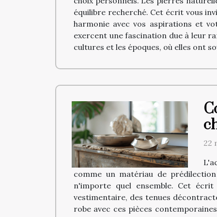
choix personnels. Les pierres naturell
équilibre recherché. Cet écrit vous in
harmonie avec vos aspirations et votr
exercent une fascination due à leur ra
cultures et les époques, où elles ont s
C
ch
22 
L'a
comme un matériau de prédilection p
n'importe quel ensemble. Cet écri
vestimentaire, des tenues décontracté
robe avec ces pièces contemporaines et