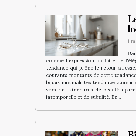
L
l
1 m
Dan
comme l'expression parfaite de l'él
tendance qui prône le retour à l'esse
courants montants de cette tendance q
bijoux minimalistes tendance connai
vers des standards de beauté épurée
intemporelle et de subtilité. En...
B