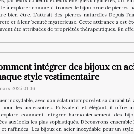
es, par leurs couleurs et leurs énergies singulières, offre
vite à explorer comment trouver le bijou orné de pierres n
e bien-être. L'attrait des pierres naturelles Depuis l'au
reté et à leur beauté mystérieuse. Cette attirance s'est ét
ouvent été attribuées de propriétés thérapeutiques. En effet
omment intégrer des bijoux en ac
aque style vestimentaire
mars 2025 01:36
cier inoxydable, avec son éclat intemporel et sa durabilité
our les accessoires. Polyvalent et élégant, il offre 
t explore comment intégrer harmonieusement des bijou
es aux looks les plus sophistiqués. Découvrons ensemble 
 raffinées. Les bijoux en acier inoxydable pour un style 