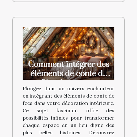
Comment intégrer des
éléments de conte de
fées dans votre
Plongez dans un univers enchanteur
décoration intérieure ?
en intégrant des éléments de conte de
fées dans votre décoration intérieure.
Ce sujet fascinant offre des
possibilités infinies pour transformer
chaque espace en un lieu digne des
plus belles histoires. Découvrez